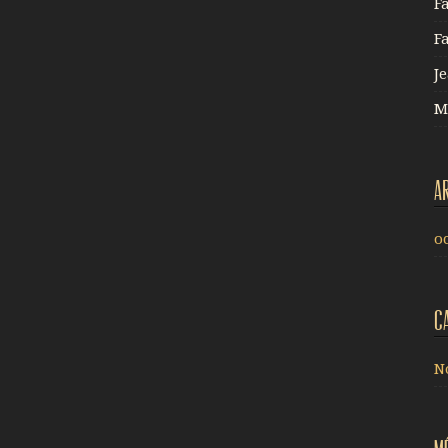
F
F
J
M
A
o
C
N