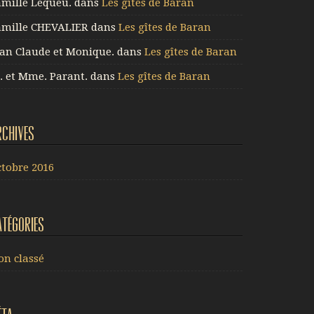
amille Lequeu.
dans
Les gîtes de Baran
amille CHEVALIER
dans
Les gîtes de Baran
ean Claude et Monique.
dans
Les gîtes de Baran
. et Mme. Parant.
dans
Les gîtes de Baran
rchives
ctobre 2016
atégories
on classé