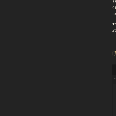
3
9
E
Té
Po
C