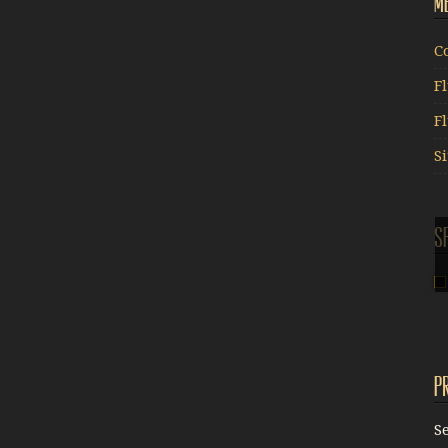
M
C
F
F
S
S
P
S