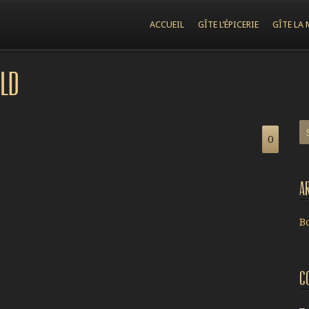
ACCUEIL
GÎTE L’ÉPICERIE
GÎTE LA 
rld
0
A
B
C