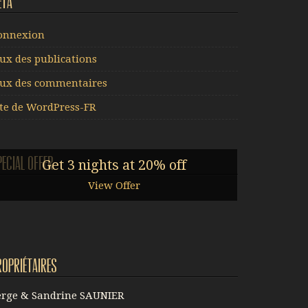
éta
onnexion
lux des publications
lux des commentaires
ite de WordPress-FR
pecial offer
Get 3 nights at 20% off
View Offer
ropriétaires
erge & Sandrine SAUNIER