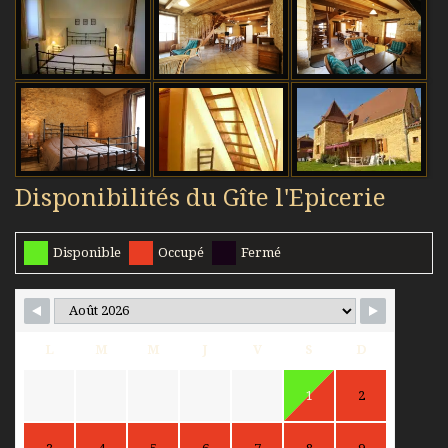
Disponibilités du Gîte l'Epicerie
Disponible
Occupé
Fermé
L
M
M
J
V
S
D
1
2