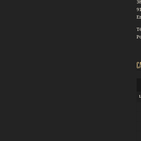
3
9
E
Té
Po
C