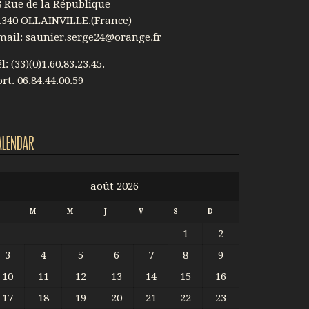
8 Rue de la République
1340 OLLAINVILLE.(France)
mail: saunier.serge24@orange.fr
l: (33)(0)1.60.83.23.45.
rt. 06.84.44.00.59
alendar
août 2026
L
M
M
J
V
S
D
1
2
3
4
5
6
7
8
9
10
11
12
13
14
15
16
17
18
19
20
21
22
23