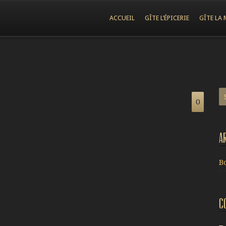
ACCUEIL
GÎTE L’ÉPICERIE
GÎTE LA 
0
A
B
C