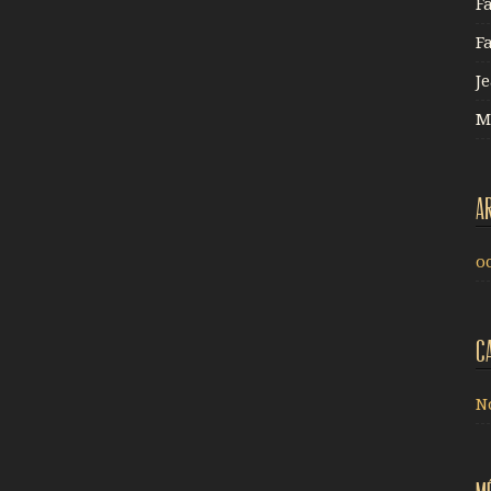
F
F
J
M
A
o
C
N