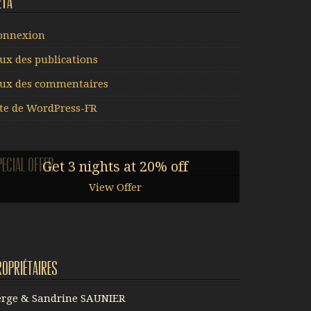
éta
onnexion
lux des publications
lux des commentaires
ite de WordPress-FR
pecial offer
Get 3 nights at 20% off
View Offer
ropriétaires
erge & Sandrine SAUNIER