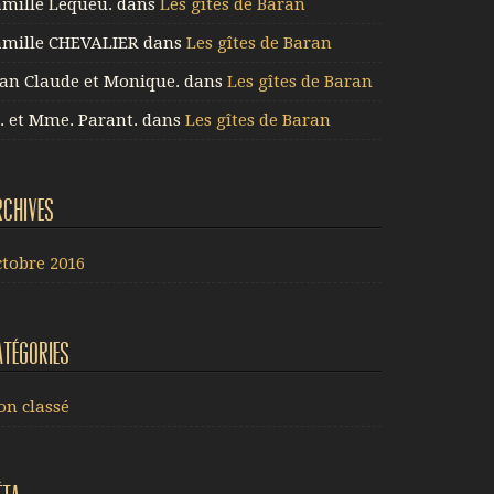
amille Lequeu.
dans
Les gîtes de Baran
amille CHEVALIER
dans
Les gîtes de Baran
ean Claude et Monique.
dans
Les gîtes de Baran
. et Mme. Parant.
dans
Les gîtes de Baran
rchives
ctobre 2016
atégories
on classé