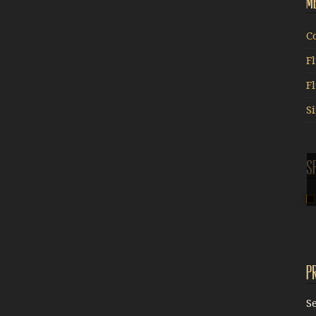
M
C
F
F
S
S
P
S